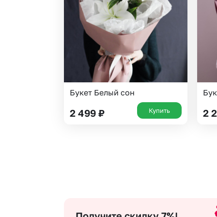
Гипсофила
Суккуленты
Гортензии
Тюльпаны
Ирисы
Фрезия
Каллы
Эустома
Букет Белый сон
Бук
Купить
2 499
₽
2 
Получите скидку 7%!