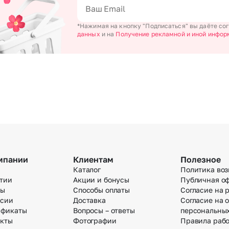
Новосибирск
Омск
*Нажимая на кнопку "Подписаться" вы даёте со
данных
и на
Получение рекламной и иной инфор
Волгоград
Воронеж
мпании
Клиентам
Полезное
Каталог
Политика воз
тии
Акции и бонусы
Публичная о
вы
Способы оплаты
Согласие на 
нсии
Доставка
Согласие на 
ификаты
Вопросы – ответы
персональны
акты
Фотографии
Правила раб