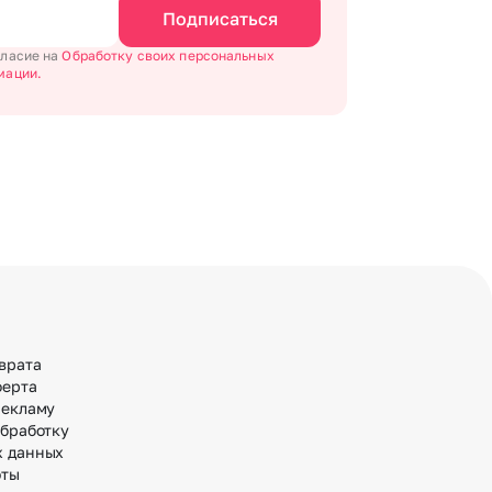
Подписаться
гласие на
Обработку своих персональных
мации.
врата
ферта
рекламу
обработку
х данных
оты