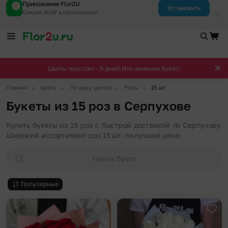
Приложение Flor2U
Установить
Скидка 300₽ в приложении
Цветы простоят - 5 дней! Или заменим букет!
▶
▶
▶
▶
Главная
Цветы
По виду цветка
Розы
15 шт
Букеты из 15 роз в Серпухове
Купить букеты из 15 роз с быстрой доставкой по Серпухову.
Широкий ассортимент роз 15 шт. по лучшей цене.
Найти букет
Популярные
Добавить в избранное
Доба