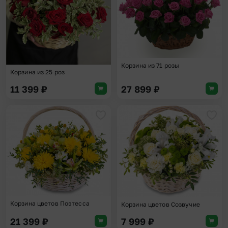
Корзина из 71 розы
Корзина из 25 роз
11 399
₽
27 899
₽
Добавить в избранное
Доба
Корзина цветов Поэтесса
Корзина цветов Созвучие
21 399
₽
7 999
₽