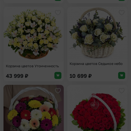
Добавить в избранное
Доба
Корзина цветов Седьмое небо
Корзина цветов Утонченность
43 999
₽
10 699
₽
Добавить в избранное
Доба