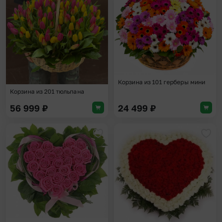
Добавить в избранное
Доба
Корзина из 101 герберы мини
Корзина из 201 тюльпана
56 999
₽
24 499
₽
Добавить в избранное
Доба