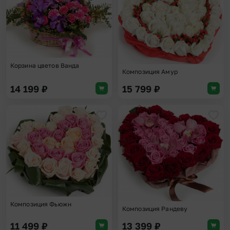
Корзина цветов Ванда
Композиция Амур
14 199
₽
15 799
₽
Добавить в избранное
Доба
Композиция Фьюжн
Композиция Рандеву
11 499
₽
13 399
₽