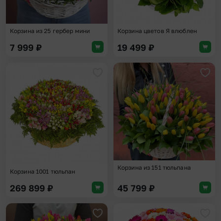
Корзина из 25 гербер мини
Корзина цветов Я влюблен
7 999
₽
19 499
₽
Добавить в избранное
Доба
Корзина из 151 тюльпана
Корзина 1001 тюльпан
269 899
₽
45 799
₽