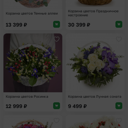
Корзина цветов Праздничное
Корзина цветов Темные аллеи
настроение
13 399
₽
30 399
₽
Добавить в избранное
Доба
Корзина цветов Росинка
Корзина цветов Лунная соната
12 999
₽
9 499
₽
Добавить в избранное
Доба