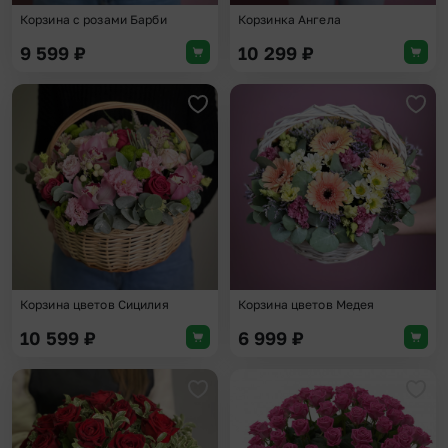
Корзина с розами Барби
Корзинка Ангела
9 599
₽
10 299
₽
Добавить в избранное
Доба
Корзина цветов Сицилия
Корзина цветов Медея
10 599
₽
6 999
₽
Добавить в избранное
Доба