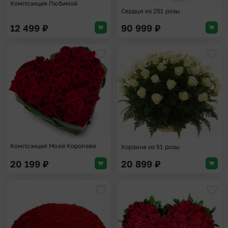
Композиция Любимой
Сердце из 251 розы
12 499
₽
90 999
₽
Добавить в избранное
Доба
Композиция Моей Королеве
Корзина из 51 розы
20 199
₽
20 899
₽
Добавить в избранное
Доба